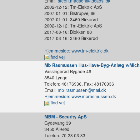
Email:
steen.madsen@tdcadsl.dk
2002-12-12: Tm-Elektric ApS
2007-01-01: Bistrupvej 66
2007-01-01: 3460 Birkerød
2002-12-12: Tm-Elektric ApS
2017-08-16: Blokken 88
2017-08-16: 3460 Birkerød
Hjemmeside: www.tm-elektric.dk
find vej
Mb Rasmussen Hus-Have-Byg-Anlæg v/Mich
Vassingerød Bygade 46
3540 Lynge
Telefon: 48176936, Fax: 48176936
Email:
mb-rasmussen@mail.dk
Hjemmeside: www.mbrasmussen.dk
find vej
MBM - Security ApS
Gydevang 39
3450 Allerød
Telefon: 70 23 03 33