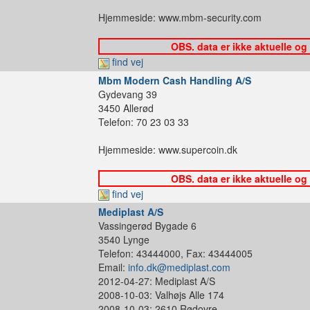
Hjemmeside: www.mbm-security.com
OBS. data er ikke aktuelle og
find vej
Mbm Modern Cash Handling A/S
Gydevang 39
3450 Allerød
Telefon: 70 23 03 33
Hjemmeside: www.supercoin.dk
OBS. data er ikke aktuelle og
find vej
Mediplast A/S
Vassingerød Bygade 6
3540 Lynge
Telefon: 43444000, Fax: 43444005
Email:
info.dk@mediplast.com
2012-04-27: Mediplast A/S
2008-10-03: Valhøjs Alle 174
2008-10-03: 2610 Rødovre