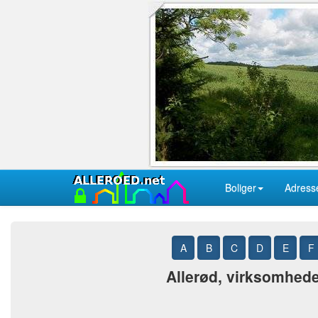
Boliger
Adress
A
B
C
D
E
F
Allerød, virksomheder