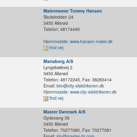
Malermester Tommy Hansen
Skolelodden 24
3450 Allerød
Telefon: 48174440
Hjemmeside: www.hansen-maler.dk
find vej
Martaborg A/S
Lyngebækvej 2
3450 Allerød
Telefon: 48172245, Fax: 38283414
Email:
kim@city-elektrikeren.dk
Hjemmeside: www.city-elektrikeren.dk
find vej
Master Danmark A/S
Gydevang 39
3450 Allerød
Telefon: 70277080, Fax: 70277081
Email:
jdu@master-hr.com