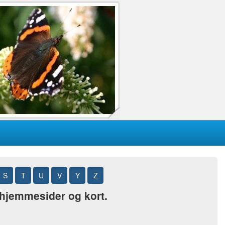
S
T
U
V
Y
Z
, hjemmesider og kort.