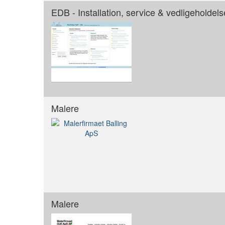
EDB - Installation, service & vedligeholdels
Malere
Malere