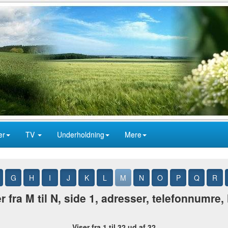
er
TV
Underholdning
Mere
G
H
I
J
K
L
M
N
O
P
Q
R
 fra M til N, side 1, adresser, telefonnumre
Viser fra 1 til 32 ud af 32