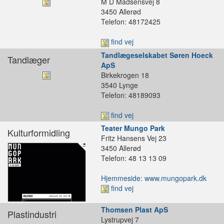
M D Madsensvej 8
3450 Allerød
Telefon: 48172425
find vej
Tandlægeselskabet Søren Hoeck
Tandlæger
ApS
Birkekrogen 18
3540 Lynge
Telefon: 48189093
find vej
Teater Mungo Park
Kulturformidling
Fritz Hansens Vej 23
3450 Allerød
Telefon: 48 13 13 09
Hjemmeside: www.mungopark.dk
find vej
Thomsen Plast ApS
Plastindustri
Lystrupvej 7