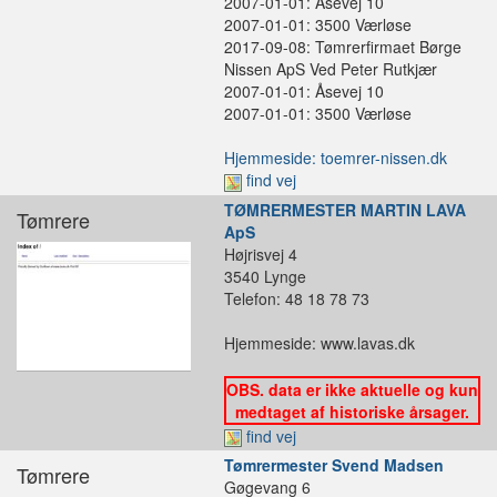
2007-01-01: Åsevej 10
2007-01-01: 3500 Værløse
2017-09-08: Tømrerfirmaet Børge
Nissen ApS Ved Peter Rutkjær
2007-01-01: Åsevej 10
2007-01-01: 3500 Værløse
Hjemmeside: toemrer-nissen.dk
find vej
TØMRERMESTER MARTIN LAVA
Tømrere
ApS
Højrisvej 4
3540 Lynge
Telefon: 48 18 78 73
Hjemmeside: www.lavas.dk
OBS. data er ikke aktuelle og kun
medtaget af historiske årsager.
find vej
Tømrermester Svend Madsen
Tømrere
Gøgevang 6