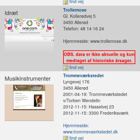
find vej
Trollemose
Idræt
Gl. Kollerødvej 5
3450 Allerød
Telefon: 48 14 16 24
Hjemmeside: www.trollemose.dk
OBS. data er ikke aktuelle og kun
medtaget af historiske årsager.
find vej
Trommeværkstedet
Musikinstrumenter
Lyngevej 176
3450 Allerød
2001-04-19: Trommeværkstedet
v/Torben Wendelin
2012-11-15: Hasselvej 23
2012-11-15: 3300 Frederiksværk
Hjemmeside:
www.trommevaerkstedet.dk
find vej