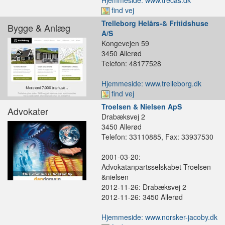
find vej
Trelleborg Helårs-& Fritidshuse
Bygge & Anlæg
A/S
Kongevejen 59
3450 Allerød
Telefon: 48177528
Hjemmeside: www.trelleborg.dk
find vej
Troelsen & Nielsen ApS
Advokater
Drabæksvej 2
3450 Allerød
Telefon: 33110885, Fax: 33937530
2001-03-20:
Advokatanpartsselskabet Troelsen
&nielsen
2012-11-26: Drabæksvej 2
2012-11-26: 3450 Allerød
Hjemmeside: www.norsker-jacoby.dk