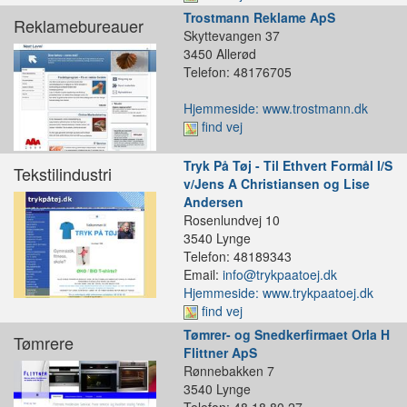
Trostmann Reklame ApS
Reklamebureauer
Skyttevangen 37
3450 Allerød
Telefon: 48176705
Hjemmeside: www.trostmann.dk
find vej
Tryk På Tøj - Til Ethvert Formål I/S
Tekstilindustri
v/Jens A Christiansen og Lise
Andersen
Rosenlundvej 10
3540 Lynge
Telefon: 48189343
Email:
info@trykpaatoej.dk
Hjemmeside: www.trykpaatoej.dk
find vej
Tømrer- og Snedkerfirmaet Orla H
Tømrere
Flittner ApS
Rønnebakken 7
3540 Lynge