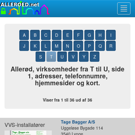
Toggl
navig
A
B
C
D
E
F
G
H
I
J
K
L
M
N
O
P
Q
R
S
T
U
V
Y
Z
Allerød, virksomheder fra T til U, side
1, adresser, telefonnumre,
hjemmesider og kort.
Viser fra 1 til 36 ud af 36
Tage Bagger A/S
VVS-installatører
Uggeløse Bygade 114
3540 Lynge