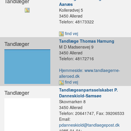
Tandlæger
Aanæs
Kollerødvej 5
3450 Allerød
Telefon: 48173322
find vej
Tandlæge Thomas Harnung
Tandlæger
M D Madsensvej 9
3450 Allerød
Telefon: 48172716
Hjemmeside: www.tandlaegerne-
alleroed.dk
find vej
Tandlægeanpartsselskabet P.
Tandlæger
Danneskiold-Samsøe
Skovmarken 8
3450 Allerød
Telefon: 20641747, Fax: 39206533
Email:
pdanneskiold@tandlaegepost.dk
1985-01-01: