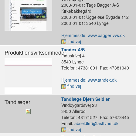
2003-01-01: Tage Bagger A/S
Kirkebakkegård
2003-01-01: Uggeløse Bygade 112
2003-01-01: 3540 Lynge
Hjemmeside: www.bagger-vvs.dk
find vej
Tandex A/S
Produktionsvirksomheder
Industrivej 4
3540 Lynge
Telefon: 47381001, Fax: 47381040
Hjemmeside: www.tandex.dk
find vej
Tandlæge Bjørn Seidler
Tandlæger
Vindbygårdsvej 23
3450 Allerød
Telefon: 48171527, Fax: 57673445
Email:
abseidler@fasttvnet.dk
find vej