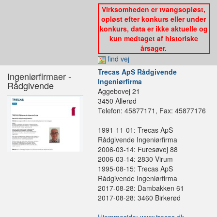
Virksomheden er tvangsopløst,
opløst efter konkurs eller under
konkurs, data er ikke aktuelle og
kun medtaget af historiske
årsager.
find vej
Trecas ApS Rådgivende
Ingeniørfirmaer -
Ingeniørfirma
Rådgivende
Aggebovej 21
3450 Allerød
Telefon: 45877171, Fax: 45877176
1991-11-01: Trecas ApS
Rådgivende Ingeniørfirma
2006-03-14: Furesøvej 88
2006-03-14: 2830 Virum
1995-08-15: Trecas ApS
Rådgivende Ingeniørfirma
2017-08-28: Dambakken 61
2017-08-28: 3460 Birkerød
Hjemmeside: www.trecas.dk