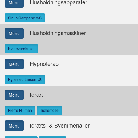
Husholdningsapparater
Menu
Sirius Company A/S
Husholdningsmaskiner
Menu
Hvidevarehuset
Hypnoterapi
Menu
Hyllested Larsen I/S
Idræt
Menu
Pierre Hillman
Trollemose
Idræts- & Svømmehaller
Menu