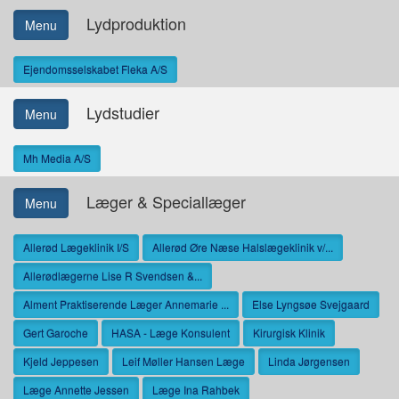
Lydproduktion
Menu
Ejendomsselskabet Fleka A/S
Lydstudier
Menu
Mh Media A/S
Læger & Speciallæger
Menu
Allerød Lægeklinik I/S
Allerød Øre Næse Halslægeklinik v/...
Allerødlægerne Lise R Svendsen &...
Alment Praktiserende Læger Annemarie ...
Else Lyngsøe Svejgaard
Gert Garoche
HASA - Læge Konsulent
Kirurgisk Klinik
Kjeld Jeppesen
Leif Møller Hansen Læge
Linda Jørgensen
Læge Annette Jessen
Læge Ina Rahbek