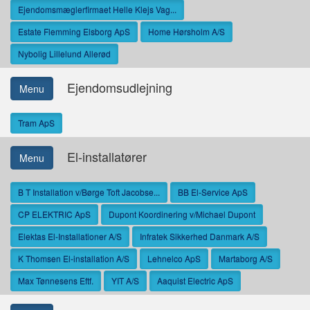
Ejendomsmæglerfirmaet Helle Klejs Vag...
Estate Flemming Elsborg ApS
Home Hørsholm A/S
Nybolig Lillelund Allerød
Ejendomsudlejning
Menu
Tram ApS
El-installatører
Menu
B T Installation v/Børge Toft Jacobse...
BB El-Service ApS
CP ELEKTRIC ApS
Dupont Koordinering v/Michael Dupont
Elektas El-Installationer A/S
Infratek Sikkerhed Danmark A/S
K Thomsen El-installation A/S
Lehnelco ApS
Martaborg A/S
Max Tønnesens Eftf.
YIT A/S
Aaquist Electric ApS