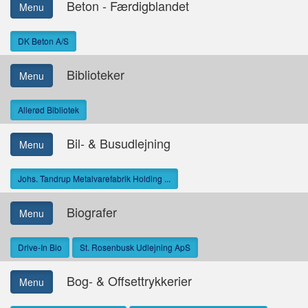
Beton - Færdigblandet
Menu
DK Beton A/S
Biblioteker
Menu
Allerød Bibliotek
Bil- & Busudlejning
Menu
Johs. Tandrup Metalvarefabrik Holding ...
Biografer
Menu
Drive-In Bio
St. Rosenbusk Udlejning ApS
Bog- & Offsettrykkerier
Menu