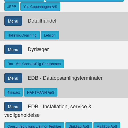
JEPP
Yiip Copenhagen A/S
Detailhandel
Menu
Holistisk Coaching
Lehcon
Dyrlæger
Menu
Dm - Vet. Consult/Stig Christensen
EDB - Dataopsamlingsterminaler
Menu
4impact
HARTMANN ApS
EDB - Installation, service &
Menu
vedligeholdelse
Consult Solutions v/Simon Frøkjær
Digidiag ApS
Majkilde ApS