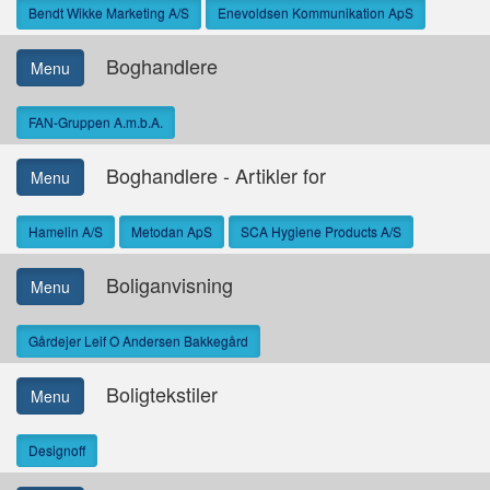
Bendt Wikke Marketing A/S
Enevoldsen Kommunikation ApS
Boghandlere
Menu
FAN-Gruppen A.m.b.A.
Boghandlere - Artikler for
Menu
Hamelin A/S
Metodan ApS
SCA Hygiene Products A/S
Boliganvisning
Menu
Gårdejer Leif O Andersen Bakkegård
Boligtekstiler
Menu
Designoff