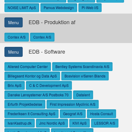
NOISE LIMIT ApS
Parvus Webdesign
Pi-Web I/S
EDB - Produktion af
Menu
Contex A/S
Contex A/S
EDB - Software
Menu
Allerød Computer Center
Bentley Systems Scandinavia A/S
Billegaard Kontor og Data ApS
Bosvision v/Søren Blands
Brix ApS
C & C Development ApS
Danske Lønsystemer A/S Postboks 70
Datalent
Erfurth Projektledelse
First Impression Myclinic A/S
Frederiksen It Consulting ApS
Geograf A/S
Hosta Consult
IvanKastrup.dk
Jmc Nordic ApS
KIVI ApS
LESSOR A/S