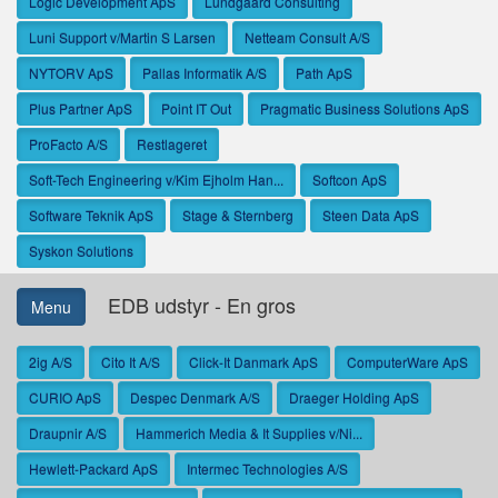
Logic Development ApS
Lundgaard Consulting
Luni Support v/Martin S Larsen
Netteam Consult A/S
NYTORV ApS
Pallas Informatik A/S
Path ApS
Plus Partner ApS
Point IT Out
Pragmatic Business Solutions ApS
ProFacto A/S
Restlageret
Soft-Tech Engineering v/Kim Ejholm Han...
Softcon ApS
Software Teknik ApS
Stage & Sternberg
Steen Data ApS
Syskon Solutions
EDB udstyr - En gros
Menu
2ig A/S
Cito It A/S
Click-It Danmark ApS
ComputerWare ApS
CURIO ApS
Despec Denmark A/S
Draeger Holding ApS
Draupnir A/S
Hammerich Media & It Supplies v/Ni...
Hewlett-Packard ApS
Intermec Technologies A/S