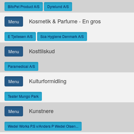
BifoPet Product A/S
Dyrelund A/S
Kosmetik & Parfume - En gros
Menu
E Tjellesen A/S
Sca Hygiene Denmark A/S
Kosttilskud
Menu
Paramedical A/S
Kulturformidling
Menu
Teater Mungo Park
Kunstnere
Menu
Wedel Works P.S v/Anders P Wedel Olsen...