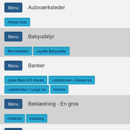
Autoværksteder
Menu
Allerød Auto
Babyudstyr
Menu
Blomsterbørn
Layette Babyudstyr
Banker
Menu
Jyske Bank A/S Allerød
Lokalbanken i Allerød a/s
Lokalbanken i Lynge a/s
Nordea
Beklædning - En gros
Menu
Hottentot
Inselberg