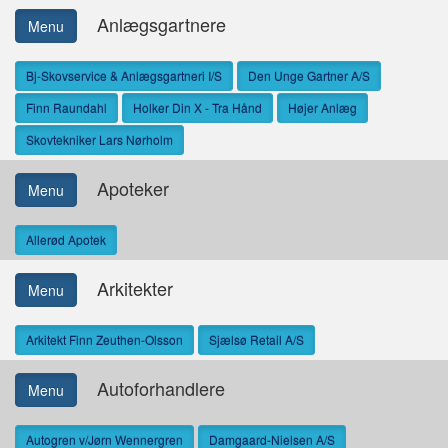
Anlægsgartnere
Menu
Bj-Skovservice & Anlægsgartneri I/S
Den Unge Gartner A/S
Finn Raundahl
Holker Din X - Tra Hånd
Højer Anlæg
Skovtekniker Lars Nørholm
Apoteker
Menu
Allerød Apotek
Arkitekter
Menu
Arkitekt Finn Zeuthen-Olsson
Sjælsø Retail A/S
Autoforhandlere
Menu
Autogren v/Jørn Wennergren
Damgaard-Nielsen A/S