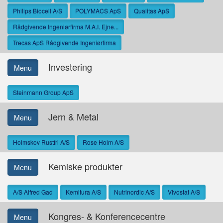
Philips Biocell A/S
POLYMACS ApS
Qualitas ApS
Rådgivende Ingeniørfirma M.A.I. Ejne...
Trecas ApS Rådgivende Ingeniørfirma
Investering
Menu
Steinmann Group ApS
Jern & Metal
Menu
Holmskov Rustfri A/S
Rose Holm A/S
Kemiske produkter
Menu
A/S Alfred Gad
Kemitura A/S
Nutrinordic A/S
Vivostat A/S
Kongres- & Konferencecentre
Menu