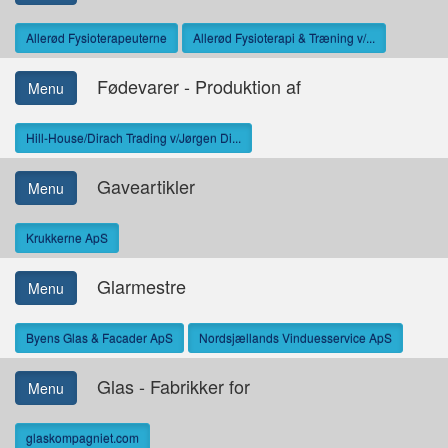
Allerød Fysioterapeuterne
Allerød Fysioterapi & Træning v/...
Fødevarer - Produktion af
Menu
Hill-House/Dirach Trading v/Jørgen Di...
Gaveartikler
Menu
Krukkerne ApS
Glarmestre
Menu
Byens Glas & Facader ApS
Nordsjællands Vinduesservice ApS
Glas - Fabrikker for
Menu
glaskompagniet.com