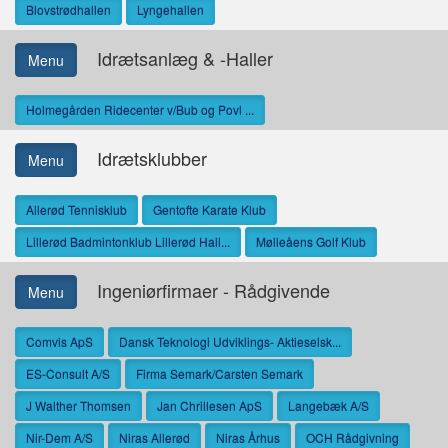
Blovstrødhallen
Lyngehallen
Idrætsanlæg & -Haller
Menu
Holmegården Ridecenter v/Bub og Povl ...
Idrætsklubber
Menu
Allerød Tennisklub
Gentofte Karate Klub
Lillerød Badmintonklub Lillerød Hall...
Mølleåens Golf Klub
Ingeniørfirmaer - Rådgivende
Menu
Comvis ApS
Dansk Teknologi Udviklings- Aktieselsk...
ES-Consult A/S
Firma Semark/Carsten Semark
J Walther Thomsen
Jan Chrillesen ApS
Langebæk A/S
Nir-Dem A/S
Niras Allerød
Niras Århus
OCH Rådgivning