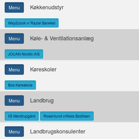
Køkkenudstyr
Menu
Way2cook v/ Raziel Bareket
Køle- & Ventilationsanlæg
Menu
JOUAN Nordic A/S
Køreskoler
Menu
Bos Køreskole
Landbrug
Menu
I/S Mørdrupgård
Rosenlund v/Niels Bodilsen
Landbrugskonsulenter
Menu