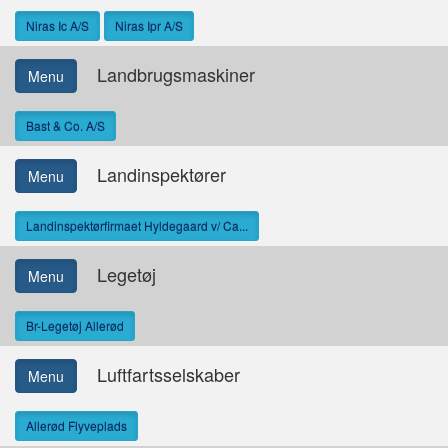
Niras Ic A/S
Niras Ipr A/S
Landbrugsmaskiner
Menu
Bast & Co. A/S
Landinspektører
Menu
Landinspektørfirmaet Hyldegaard v/ Ca...
Legetøj
Menu
Br-Legetøj Allerød
Luftfartsselskaber
Menu
Allerød Flyveplads