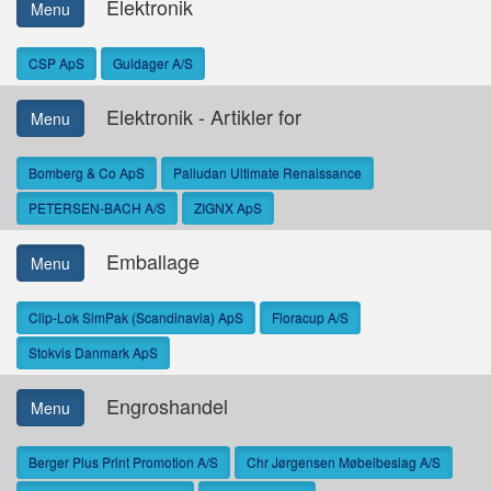
Elektronik
Menu
CSP ApS
Guldager A/S
Elektronik - Artikler for
Menu
Bomberg & Co ApS
Palludan Ultimate Renaissance
PETERSEN-BACH A/S
ZIGNX ApS
Emballage
Menu
Clip-Lok SimPak (Scandinavia) ApS
Floracup A/S
Stokvis Danmark ApS
Engroshandel
Menu
Berger Plus Print Promotion A/S
Chr Jørgensen Møbelbeslag A/S