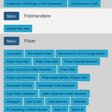
Caspersen Udstillinger v/Tom Caspersen...
Jes Buusmann ApS
Fotohandlere
Menu
Allerød Foto ApS
Frisør
Menu
Cleopratra
Den Mobile Frisør
Ejendommen 23 A v/ Helga Borten
Frisør Chac-Moll
Frisør Chac-Moll
Frisør Charlotte Schmidt
Frisør Cut & Curl v/Gitte Rosenbo...
Frisør Gitte
Frisør Lene Porsborg
Frisørmester Morten Villesen ApS
Frisørsalon Bi-Nett
Herrefrisør Folke Andresen
Inge Dobel Jakobsen
Jettes Klippotek v/Jette Jacobsen
Kalipygos
Kam & Sax
Lady Salonen
Nefertete
Ph Hairdesign v/Peter Hansen
Salon M
Salon M