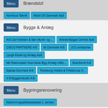
Brændstof
Menu
Kemitura Teknik
Mobil Oil Danmark ApS
Bygge & Anlæg
Menu
A/S Carl Nielsen & Søn Murer- og ...
Allerød Bygge Central ApS
CISCO PARTNERE A/S
Ibi Danmark A/S
JCC entreprise
Lynge Kloak og Anlæg ApS
Mb Rasmussen Hus-Have-Byg-Anlæg v/Mic...
Scanbond A/S
Sjælsø Danmark A/S
Trelleborg Helårs-& Fritidshuse A...
V B Byggeindustri A/S
Bygningsrenovering
Menu
Nedrivningsaktieselskabet J. Jensen