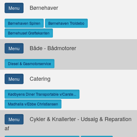
Børnehaver
Menu
Børnehaven Spiren
Børnehaven Troldebo
Børnehuset Grøftekanten
Både - Bådmotorer
Menu
Diesel & Gasmotorservice
Catering
Menu
Kødbyens Diner Transportable v/Carste...
Madhalla v/Ebbe Christiansen
Cykler & Knallerter - Udsalg & Reparation
Menu
af