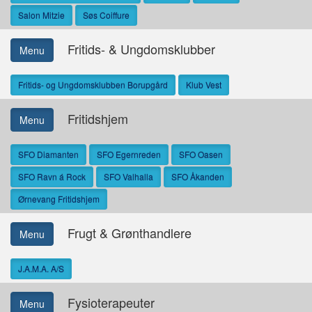
Salon Mitzie
Søs Coiffure
Fritids- & Ungdomsklubber
Menu
Fritids- og Ungdomsklubben Borupgård
Klub Vest
Fritidshjem
Menu
SFO Diamanten
SFO Egernreden
SFO Oasen
SFO Ravn á Rock
SFO Valhalla
SFO Åkanden
Ørnevang Fritidshjem
Frugt & Grønthandlere
Menu
J.A.M.A. A/S
Fysioterapeuter
Menu