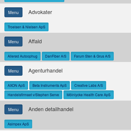
Advokater
Menu
Troelsen & Nielsen ApS
Affald
Menu
Allerød Autoophug
DanFiber A/S
Farum Sten & Grus A/S
Agenturhandel
Menu
AXON ApS
Beta Instruments ApS
Creative Labs A/S
Handelsfirmaet v/Stephen Serve
Mölnlycke Health Care ApS
Anden detailhandel
Menu
Asimpex ApS