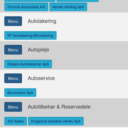
Formula Automobile A/S
Kamko Holding ApS
Autolakering
Menu
RT Autolakering-Bilindretning
Autopleje
Menu
Elkjærs Autolakcenter ApS
Autoservice
Menu
Bornemann ApS
Autotilbehør & Reservedele
Menu
A/S Hestia
Krogslund Autodele Herlev ApS