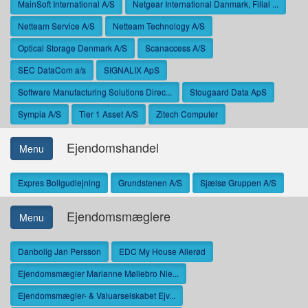
MainSoft International A/S
Netgear International Danmark, Filial ...
Netteam Service A/S
Netteam Technology A/S
Optical Storage Denmark A/S
Scanaccess A/S
SEC DataCom a/s
SIGNALIX ApS
Software Manufacturing Solutions Direc...
Stougaard Data ApS
Sympia A/S
Tier 1 Asset A/S
Zitech Computer
Ejendomshandel
Menu
Expres Boligudlejning
Grundstenen A/S
Sjælsø Gruppen A/S
Ejendomsmæglere
Menu
Danbolig Jan Persson
EDC My House Allerød
Ejendomsmægler Marianne Møllebro Nie...
Ejendomsmægler- & Valuarselskabet Ejv...