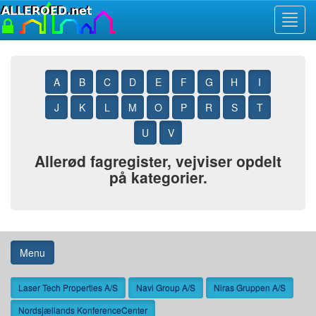
Toggl
navig
A
B
C
D
E
F
G
H
I
J
K
L
M
O
P
R
S
T
U
V
Allerød fagregister, vejviser opdelt
på kategorier.
Menu
Laser Tech Properties A/S
Navi Group A/S
Niras Gruppen A/S
Nordsjællands KonferenceCenter