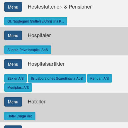
Hestestutterier- & Pensioner
Menu
Gl. Nøglegård Stutteri v/Christina K...
Hospitaler
Menu
Allerød Privathospital ApS
Hospitalsartikler
Menu
Baxter A/S
Ils Laboratories Scandinavia ApS
Kendan A/S
Mediplast A/S
Hoteller
Menu
Hotel Lynge Kro