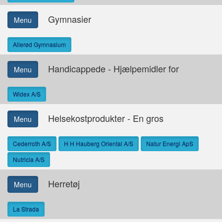
Gymnasier
Menu
Allerød Gymnasium
Handicappede - Hjælpemidler for
Menu
Widex A/S
Helsekostprodukter - En gros
Menu
Cederroth A/S
H H Hauberg Oriental A/S
Natur Energi ApS
Nutricia A/S
Herretøj
Menu
La Strada