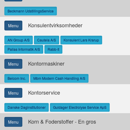
Beckmann UdstillingsService
Konsulentvirksomheder
Menu
AN Group A/S
Cautela A/S
Konsulent Lars Krarup
Pallas Informatik A/S
Rabb-It
Kontormaskiner
Menu
Belcom Inc.
Mbm Modern Cash Handling A/S
Kontorservice
Menu
Danske Daginstitutioner
Guldager Electrolyse Service ApS
Korn & Foderstoffer - En gros
Menu