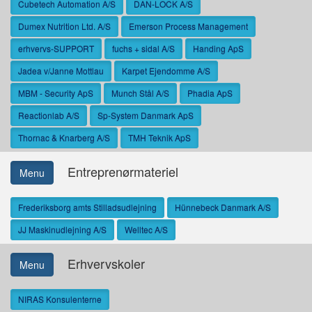
Cubetech Automation A/S
DAN-LOCK A/S
Dumex Nutrition Ltd. A/S
Emerson Process Management
erhvervs-SUPPORT
fuchs + sidal A/S
Handing ApS
Jadea v/Janne Mottlau
Karpet Ejendomme A/S
MBM - Security ApS
Munch Stål A/S
Phadia ApS
Reactionlab A/S
Sp-System Danmark ApS
Thornac & Knarberg A/S
TMH Teknik ApS
Entreprenørmateriel
Menu
Frederiksborg amts Stilladsudlejning
Hünnebeck Danmark A/S
JJ Maskinudlejning A/S
Welltec A/S
Erhvervskoler
Menu
NIRAS Konsulenterne